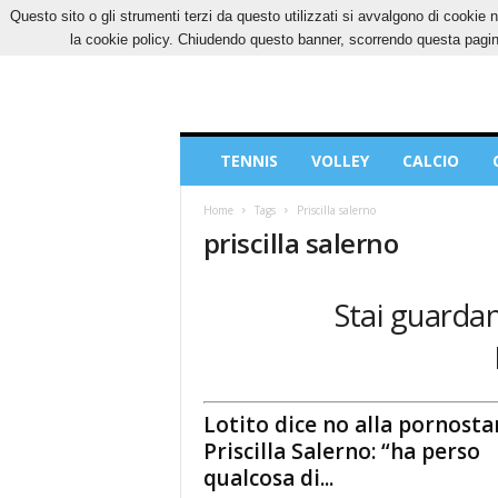
Questo sito o gli strumenti terzi da questo utilizzati si avvalgono di cookie n
GIOVEDÌ, 6 AGOSTO 2026
CONTATTI
COOK
la cookie policy. Chiudendo questo banner, scorrendo questa pagina
Blog
TENNIS
VOLLEY
CALCIO
di
Sport
Home
Tags
Priscilla salerno
priscilla salerno
Stai guardand
Lotito dice no alla pornosta
Priscilla Salerno: “ha perso
qualcosa di...