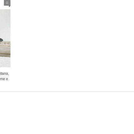
0
itana,
lime e