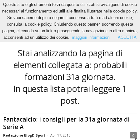
Questo sito o gli strumenti terzi da questo utilizzati si avvalgono di cookie
necessari al funzionamento ed utili alle finalita illustrate nella cookie policy.
Se vuoi saperne di piu o negare il consenso a tutti o ad alcuni cookie,
Home
Tags
Probabili formazioni 31a giornata
consulta la cookie policy. Chiudendo questo banner, scorrendo questa
probabili formazioni 31a giornata
pagina, cliccando su un link o proseguendo la navigazione in altra maniera,
acconsenti ad un utilizzo dei cookie.
maggiori informazioni
ACCETTA
Stai analizzando la pagina di
elementi collegata a: probabili
formazioni 31a giornata.
In questa lista potrai leggere 1
post.
Fantacalcio: i consigli per la 31a giornata di
Serie A
Redazione BlogDiSport
-
Apr 17, 2015
0