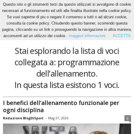
Questo sito o gli strumenti terzi da questo utilizzati si avvalgono di cookie
necessari al funzionamento ed utili alle finalita illustrate nella cookie policy.
Se vuoi saperne di piu o negare il consenso a tutti o ad alcuni cookie,
Home
Tags
Programmazione dell’allenamento
consulta la cookie policy. Chiudendo questo banner, scorrendo questa
programmazione dell’allenamento
pagina, cliccando su un link o proseguendo la navigazione in altra maniera,
acconsenti ad un utilizzo dei cookie.
maggiori informazioni
ACCETTA
Stai esplorando la lista di voci
collegata a: programmazione
dell’allenamento.
In questa lista esistono 1 voci.
I benefici dell’allenamento funzionale per
ogni disciplina
Redazione BlogDiSport
-
Mag 31, 2026
0