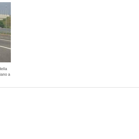
della
liano a