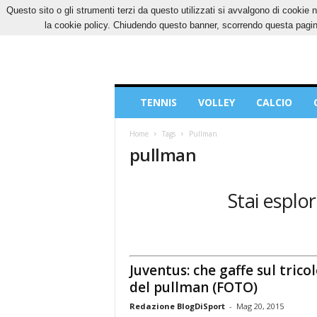
Questo sito o gli strumenti terzi da questo utilizzati si avvalgono di cookie n
GIOVEDÌ, 6 AGOSTO 2026
CONTATTI
COOK
la cookie policy. Chiudendo questo banner, scorrendo questa pagina
Blog
TENNIS
VOLLEY
CALCIO
di
Sport
Home
Tags
Pullman
pullman
Stai esplo
Juventus: che gaffe sul trico
del pullman (FOTO)
Redazione BlogDiSport
-
Mag 20, 2015