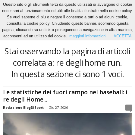
Questo sito o gli strumenti terzi da questo utilizzati si avvalgono di cookie
necessari al funzionamento ed utili alle finalita illustrate nella cookie policy.
Se vuoi saperne di piu o negare il consenso a tutti o ad alcuni cookie,
Home
Tags
Re degli home run
consulta la cookie policy. Chiudendo questo banner, scorrendo questa
re degli home run
pagina, cliccando su un link o proseguendo la navigazione in altra maniera,
acconsenti ad un utilizzo dei cookie.
maggiori informazioni
ACCETTA
Stai osservando la pagina di articoli
correlata a: re degli home run.
In questa sezione ci sono 1 voci.
Le statistiche dei fuori campo nel baseball: i
re degli Home...
Redazione BlogDiSport
-
Giu 27, 2026
0