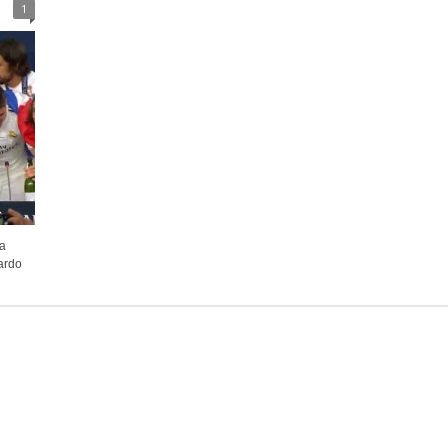
1
ta
ardo