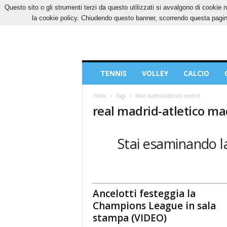
Questo sito o gli strumenti terzi da questo utilizzati si avvalgono di cookie n
GIOVEDÌ, 6 AGOSTO 2026
CONTATTI
COOK
la cookie policy. Chiudendo questo banner, scorrendo questa pagina
Blog
TENNIS
VOLLEY
CALCIO
di
Sport
Home
Tags
Real madrid-atletico madrid
real madrid-atletico ma
Stai esaminando la
Ancelotti festeggia la
Champions League in sala
stampa (VIDEO)