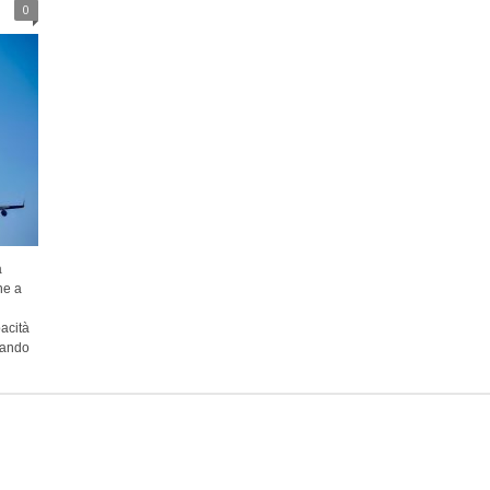
0
a
ne a
acità
iando