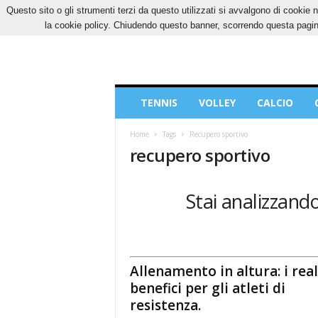
Questo sito o gli strumenti terzi da questo utilizzati si avvalgono di cookie n
SABATO, 8 AGOSTO 2026
CONTATTI
COOK
la cookie policy. Chiudendo questo banner, scorrendo questa pagina
Blog
TENNIS
VOLLEY
CALCIO
di
Sport
Home
Tags
Recupero sportivo
recupero sportivo
Stai analizzando
Allenamento in altura: i real
benefici per gli atleti di
resistenza.