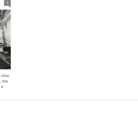
1
e choc
, che
 e