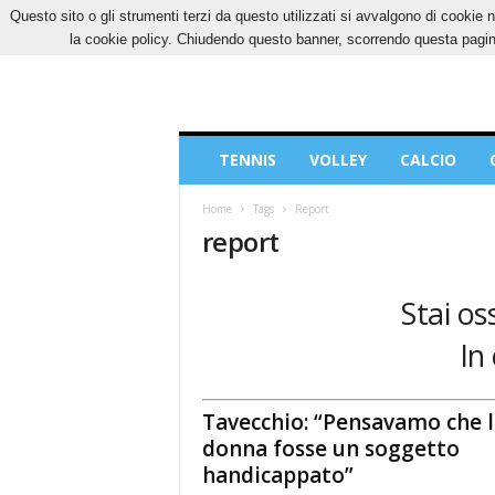
Questo sito o gli strumenti terzi da questo utilizzati si avvalgono di cookie n
VENERDÌ, 7 AGOSTO 2026
CONTATTI
COOK
la cookie policy. Chiudendo questo banner, scorrendo questa pagina
Blog
TENNIS
VOLLEY
CALCIO
di
Sport
Home
Tags
Report
report
Stai os
In
Tavecchio: “Pensavamo che l
donna fosse un soggetto
handicappato”