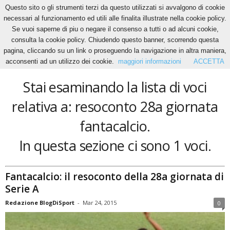
Questo sito o gli strumenti terzi da questo utilizzati si avvalgono di cookie
necessari al funzionamento ed utili alle finalita illustrate nella cookie policy.
Se vuoi saperne di piu o negare il consenso a tutti o ad alcuni cookie,
Home
Tags
Resoconto 28a giornata fantacalcio
consulta la cookie policy. Chiudendo questo banner, scorrendo questa
resoconto 28a giornata fantacalcio
pagina, cliccando su un link o proseguendo la navigazione in altra maniera,
acconsenti ad un utilizzo dei cookie.
maggiori informazioni
ACCETTA
Stai esaminando la lista di voci
relativa a: resoconto 28a giornata
fantacalcio.
In questa sezione ci sono 1 voci.
Fantacalcio: il resoconto della 28a giornata di
Serie A
Redazione BlogDiSport
-
Mar 24, 2015
0