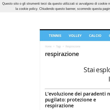
Questo sito o gli strumenti terzi da questo utilizzati si avvalgono di cookie n
GIOVEDÌ, 6 AGOSTO 2026
CONTATTI
COOK
la cookie policy. Chiudendo questo banner, scorrendo questa pagina
Blog
TENNIS
VOLLEY
CALCIO
di
Sport
Home
Tags
Respirazione
respirazione
Stai espl
L’evoluzione dei paradenti n
pugilato: protezione e
respirazione