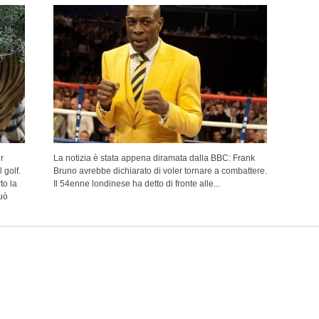
r
La notizia è stata appena diramata dalla BBC: Frank
 golf.
Bruno avrebbe dichiarato di voler tornare a combattere.
to la
Il 54enne londinese ha detto di fronte alle...
uò