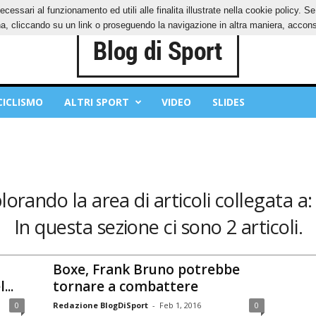
ecessari al funzionamento ed utili alle finalita illustrate nella cookie policy. 
IES
PRIVACY POLICY
, cliccando su un link o proseguendo la navigazione in altra maniera, acconse
CICLISMO
ALTRI SPORT
VIDEO
SLIDES
lorando la area di articoli collegata a:
In questa sezione ci sono 2 articoli.
Boxe, Frank Bruno potrebbe
...
tornare a combattere
0
Redazione BlogDiSport
-
Feb 1, 2016
0