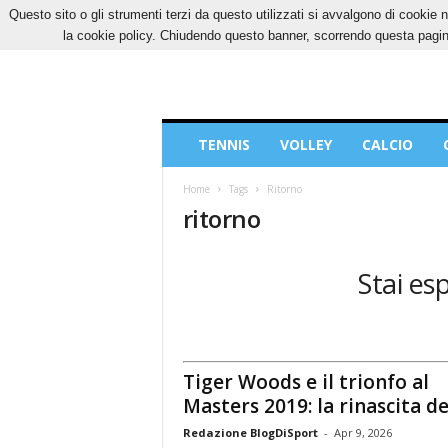
Questo sito o gli strumenti terzi da questo utilizzati si avvalgono di cookie n
VENERDÌ, 7 AGOSTO 2026
CONTATTI
COOK
la cookie policy. Chiudendo questo banner, scorrendo questa pagina
Blog
TENNIS
VOLLEY
CALCIO
di
Sport
Home
Tags
Ritorno
ritorno
Stai esp
Tiger Woods e il trionfo al
Masters 2019: la rinascita del
Redazione BlogDiSport
-
Apr 9, 2026