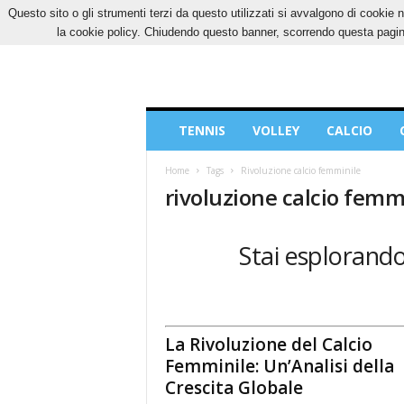
Questo sito o gli strumenti terzi da questo utilizzati si avvalgono di cookie n
GIOVEDÌ, 6 AGOSTO 2026
CONTATTI
COOK
la cookie policy. Chiudendo questo banner, scorrendo questa pagina
Blog
TENNIS
VOLLEY
CALCIO
di
Sport
Home
Tags
Rivoluzione calcio femminile
rivoluzione calcio femm
Stai esplorando 
La Rivoluzione del Calcio
Femminile: Un’Analisi della
Crescita Globale