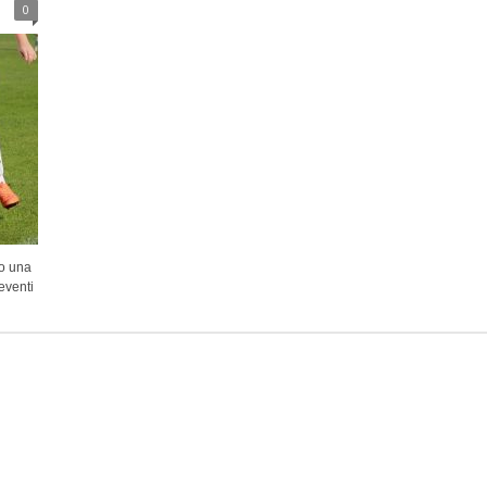
0
to una
eventi