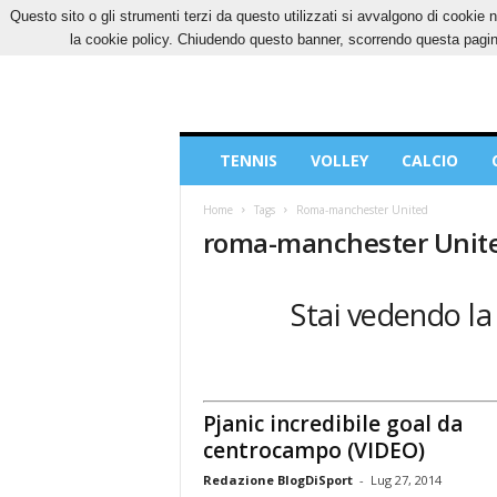
Questo sito o gli strumenti terzi da questo utilizzati si avvalgono di cookie n
SABATO, 8 AGOSTO 2026
CONTATTI
COOK
la cookie policy. Chiudendo questo banner, scorrendo questa pagina
Blog
TENNIS
VOLLEY
CALCIO
di
Sport
Home
Tags
Roma-manchester United
roma-manchester Unit
Stai vedendo la
Pjanic incredibile goal da
centrocampo (VIDEO)
Redazione BlogDiSport
-
Lug 27, 2014