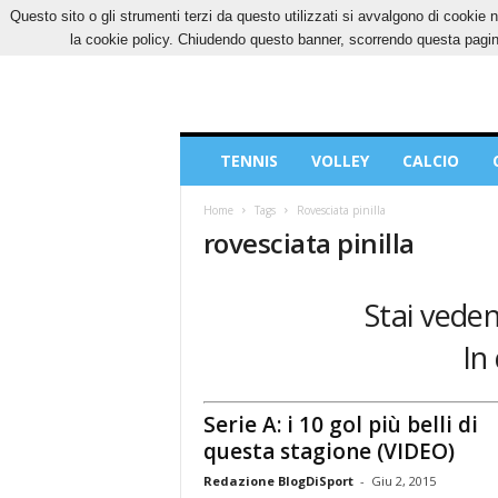
Questo sito o gli strumenti terzi da questo utilizzati si avvalgono di cookie n
SABATO, 8 AGOSTO 2026
CONTATTI
COOK
la cookie policy. Chiudendo questo banner, scorrendo questa pagina
Blog
TENNIS
VOLLEY
CALCIO
di
Sport
Home
Tags
Rovesciata pinilla
rovesciata pinilla
Stai vedend
In
Serie A: i 10 gol più belli di
questa stagione (VIDEO)
Redazione BlogDiSport
-
Giu 2, 2015