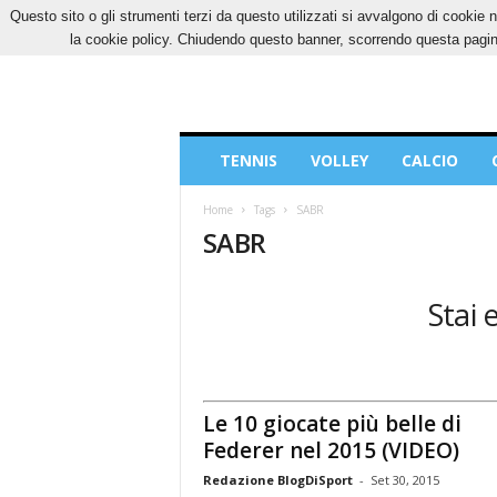
Questo sito o gli strumenti terzi da questo utilizzati si avvalgono di cookie n
VENERDÌ, 7 AGOSTO 2026
CONTATTI
COOK
la cookie policy. Chiudendo questo banner, scorrendo questa pagina
Blog
TENNIS
VOLLEY
CALCIO
di
Sport
Home
Tags
SABR
SABR
Stai 
Le 10 giocate più belle di
Federer nel 2015 (VIDEO)
Redazione BlogDiSport
-
Set 30, 2015