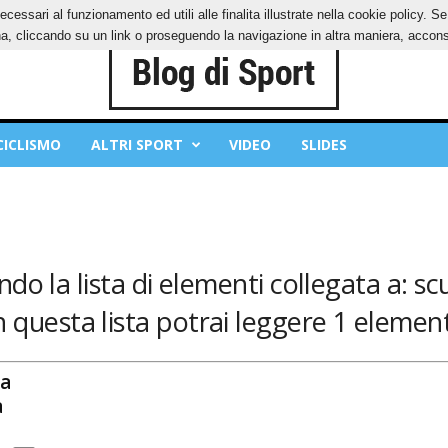
ecessari al funzionamento ed utili alle finalita illustrate nella cookie policy. 
IES
PRIVACY POLICY
, cliccando su un link o proseguendo la navigazione in altra maniera, acconse
CICLISMO
ALTRI SPORT
VIDEO
SLIDES
do la lista di elementi collegata a: scu
n questa lista potrai leggere 1 element
a
a