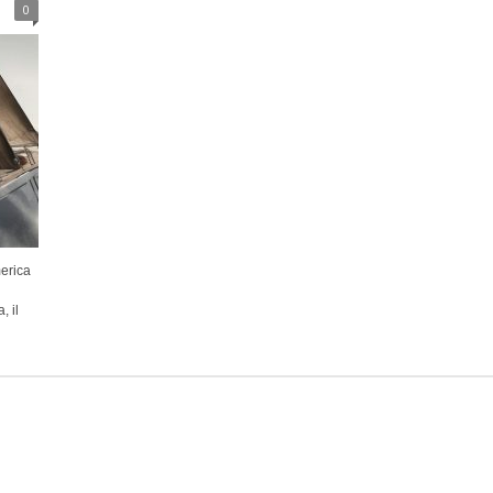
0
erica
, il