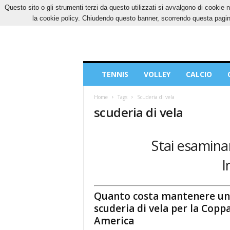
Questo sito o gli strumenti terzi da questo utilizzati si avvalgono di cookie n
SABATO, 8 AGOSTO 2026
CONTATTI
COOK
la cookie policy. Chiudendo questo banner, scorrendo questa pagina
Blog
TENNIS
VOLLEY
CALCIO
di
Sport
Home
Tags
Scuderia di vela
scuderia di vela
Stai esaminan
I
Quanto costa mantenere un
scuderia di vela per la Copp
America