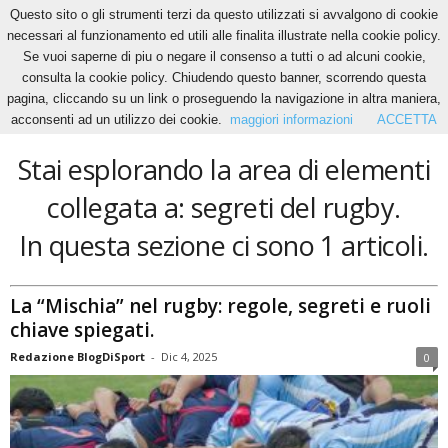
Questo sito o gli strumenti terzi da questo utilizzati si avvalgono di cookie
necessari al funzionamento ed utili alle finalita illustrate nella cookie policy.
Se vuoi saperne di piu o negare il consenso a tutti o ad alcuni cookie,
Home
Tags
Segreti del rugby
consulta la cookie policy. Chiudendo questo banner, scorrendo questa
segreti del rugby
pagina, cliccando su un link o proseguendo la navigazione in altra maniera,
acconsenti ad un utilizzo dei cookie.
maggiori informazioni
ACCETTA
Stai esplorando la area di elementi
collegata a: segreti del rugby.
In questa sezione ci sono 1 articoli.
La “Mischia” nel rugby: regole, segreti e ruoli
chiave spiegati.
Redazione BlogDiSport
-
Dic 4, 2025
0