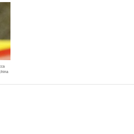
cca
china