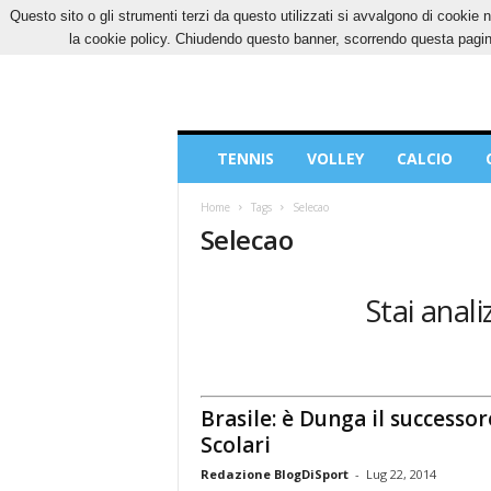
Questo sito o gli strumenti terzi da questo utilizzati si avvalgono di cookie n
SABATO, 8 AGOSTO 2026
CONTATTI
COOK
la cookie policy. Chiudendo questo banner, scorrendo questa pagina
Blog
TENNIS
VOLLEY
CALCIO
di
Sport
Home
Tags
Selecao
Selecao
Stai anali
Brasile: è Dunga il successor
Scolari
Redazione BlogDiSport
-
Lug 22, 2014