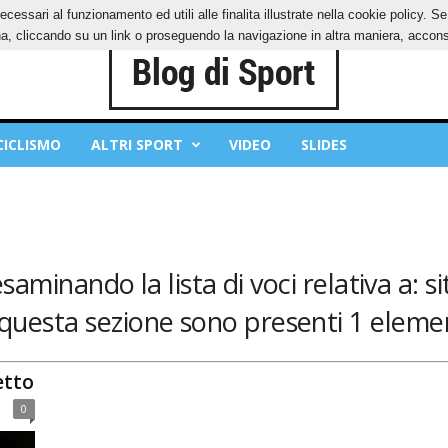
ecessari al funzionamento ed utili alle finalita illustrate nella cookie policy. 
IES
PRIVACY POLICY
, cliccando su un link o proseguendo la navigazione in altra maniera, acconse
CICLISMO
ALTRI SPORT
VIDEO
SLIDES
esaminando la lista di voci relativa a: s
 questa sezione sono presenti 1 elemen
etto
0