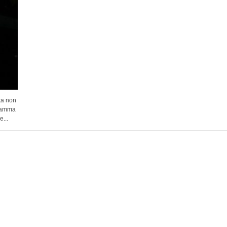
ta non
gramma
...