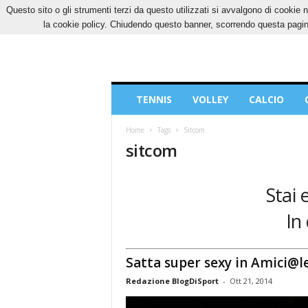
Questo sito o gli strumenti terzi da questo utilizzati si avvalgono di cookie n
SABATO, 8 AGOSTO 2026
CONTATTI
COOK
la cookie policy. Chiudendo questo banner, scorrendo questa pagina
Blog
TENNIS
VOLLEY
CALCIO
di
Sport
Home
Tags
Sitcom
sitcom
Stai 
In
Satta super sexy in Amici@l
Redazione BlogDiSport
-
Ott 21, 2014