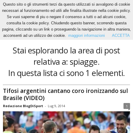
Questo sito o gli strumenti terzi da questo utilizzati si avvalgono di cookie
necessari al funzionamento ed utili alle finalita illustrate nella cookie policy.
Se vuoi saperne di piu o negare il consenso a tutti o ad alcuni cookie,
Home
Tags
Spiagge
consulta la cookie policy. Chiudendo questo banner, scorrendo questa
spiagge
pagina, cliccando su un link o proseguendo la navigazione in altra maniera,
acconsenti ad un utilizzo dei cookie.
maggiori informazioni
ACCETTA
Stai esplorando la area di post
relativa a: spiagge.
In questa lista ci sono 1 elementi.
Tifosi argentini cantano coro ironizzando sul
Brasile (VIDEO)
Redazione BlogDiSport
-
Lug 9, 2014
1