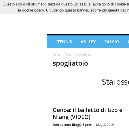
Questo sito o gli strumenti terzi da questo utilizzati si avvalgono di cookie n
VENERDÌ, 7 AGOSTO 2026
CONTATTI
COOK
la cookie policy. Chiudendo questo banner, scorrendo questa pagina
Blog
TENNIS
VOLLEY
CALCIO
di
Sport
Home
Tags
Spogliatoio
spogliatoio
Stai oss
Genoa: il balletto di Izzo e
Niang (VIDEO)
Redazione BlogDiSport
-
Mag 2, 2015