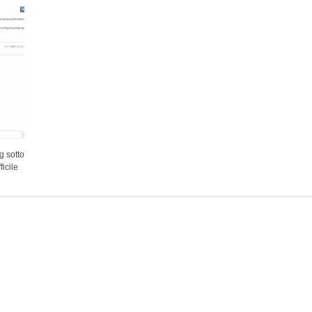
g sotto
icile