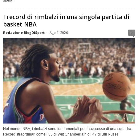
storia!
I record di rimbalzi in una singola partita di
basket NBA
Redazione BlogDiSport
-
Ago 1, 2026
0
Nel mondo NBA, i rimbalzi sono fondamentali per il successo di una squadra.
Record straordinari come i 55 di Wilt Chamberlain o i 47 di Bill Russell