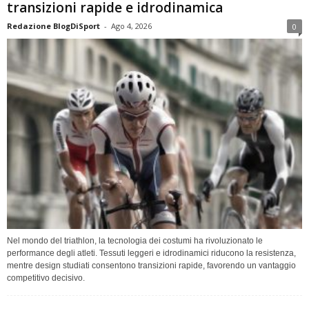
transizioni rapide e idrodinamica
Redazione BlogDiSport
-
Ago 4, 2026
0
Nel mondo del triathlon, la tecnologia dei costumi ha rivoluzionato le
performance degli atleti. Tessuti leggeri e idrodinamici riducono la resistenza,
mentre design studiati consentono transizioni rapide, favorendo un vantaggio
competitivo decisivo.