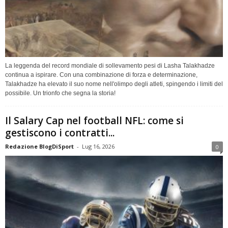
La leggenda del record mondiale di sollevamento pesi di Lasha Talakhadze
continua a ispirare. Con una combinazione di forza e determinazione,
Talakhadze ha elevato il suo nome nell'olimpo degli atleti, spingendo i limiti del
possibile. Un trionfo che segna la storia!
Il Salary Cap nel football NFL: come si
gestiscono i contratti...
Redazione BlogDiSport
-
Lug 16, 2026
0