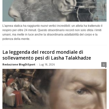
L'apnea statica ha raggiunto nuovi vertici incredibili: un atleta ha trattenuto il
respiro per oltre 24 minuti. Questo straordinario record non solo sfida i limiti
umani, ma mette in luce anche la straordinaria adattabilità del corpo e la
potenza della mente.
La leggenda del record mondiale di
sollevamento pesi di Lasha Talakhadze
Redazione BlogDiSport
-
Lug 18, 2026
0