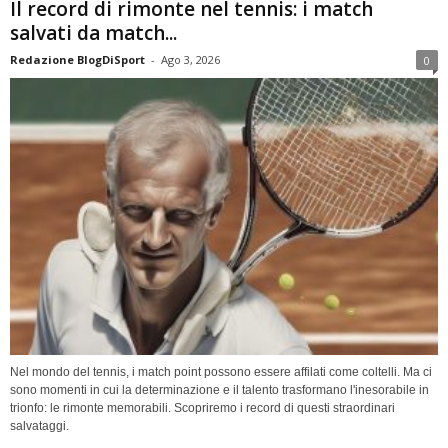
Il record di rimonte nel tennis: i match
salvati da match...
Redazione BlogDiSport
-
Ago 3, 2026
0
Nel mondo del tennis, i match point possono essere affilati come coltelli. Ma ci
sono momenti in cui la determinazione e il talento trasformano l'inesorabile in
trionfo: le rimonte memorabili. Scopriremo i record di questi straordinari
salvataggi.