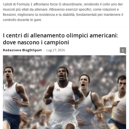
I piloti di Formula 1 affrontano forze G straordinarie, rendendo il collo uno dei
muscoli più vitali da allenare. Attraverso esercizi specifici, come rotazioni e
flessioni, migliorano la resistenza e la stabilità, fondamentali per mantenere il
controllo durante le gare.
I centri di allenamento olimpici americani:
dove nascono i campioni
Redazione BlogDiSport
-
Lug 27, 2026
0