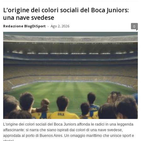
L’origine dei colori sociali del Boca Juniors:
una nave svedese
Redazione BlogDiSport
-
Ago 2, 2026
0
L'origine dei colori sociali del Boca Juniors affonda le radici in una leggenda
affascinante: si narra che siano ispirati dai colori di una nave svedese,
approdata al porto di Buenos Aires. Un omaggio marittimo che unisce sport e