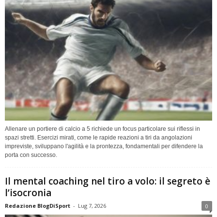
Allenare un portiere di calcio a 5 richiede un focus particolare sui riflessi in
spazi stretti. Esercizi mirati, come le rapide reazioni a tiri da angolazioni
impreviste, sviluppano l'agilità e la prontezza, fondamentali per difendere la
porta con successo.
Il mental coaching nel tiro a volo: il segreto è
l’isocronia
Redazione BlogDiSport
-
Lug 7, 2026
0