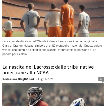
La Nazionale di calcio dell'Olanda indossa l’arancione in un omaggio alla
Casa di Orange-Nassau, simbolo di unità e orgoglio nazionale. Questo colore
vivace, che riempie gli stadi di entusiasmo, rappresenta la passione di un
popolo per il calcio.
La nascita del Lacrosse: dalle tribù native
americane alla NCAA
Redazione BlogDiSport
-
Lug 14, 2026
0