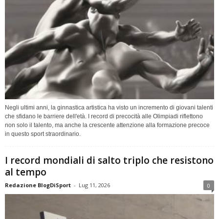
Negli ultimi anni, la ginnastica artistica ha visto un incremento di giovani talenti
che sfidano le barriere dell'età. I record di precocità alle Olimpiadi riflettono
non solo il talento, ma anche la crescente attenzione alla formazione precoce
in questo sport straordinario.
I record mondiali di salto triplo che resistono
al tempo
Redazione BlogDiSport
-
Lug 11, 2026
0