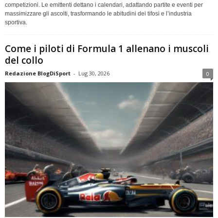
competizioni. Le emittenti dettano i calendari, adattando partite e eventi per
massimizzare gli ascolti, trasformando le abitudini dei tifosi e l’industria
sportiva.
Come i piloti di Formula 1 allenano i muscoli
del collo
Redazione BlogDiSport
-
Lug 30, 2026
0