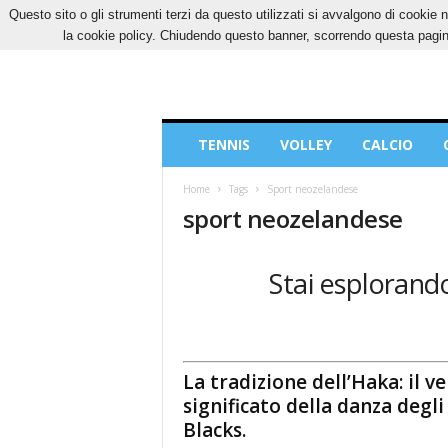
Questo sito o gli strumenti terzi da questo utilizzati si avvalgono di cookie n
VENERDÌ, 7 AGOSTO 2026
CONTATTI
COOK
la cookie policy. Chiudendo questo banner, scorrendo questa pagina
Blog
TENNIS
VOLLEY
CALCIO
di
Sport
Home
Tags
Sport neozelandese
sport neozelandese
Stai esplorando
La tradizione dell’Haka: il v
significato della danza degli 
Blacks.