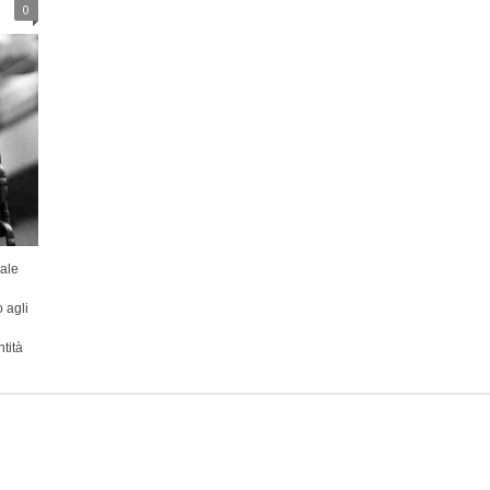
0
uale
 agli
tità