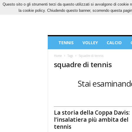
Questo sito o gli strumenti terzi da questo utilizzati si avvalgono di cookie n
GIOVEDÌ, 6 AGOSTO 2026
CONTATTI
COOK
la cookie policy. Chiudendo questo banner, scorrendo questa pagina
Blog
TENNIS
VOLLEY
CALCIO
di
Sport
Home
Tags
Squadre di tennis
squadre di tennis
Stai esaminando
La storia della Coppa Davis:
l’insalatiera più ambita del
tennis