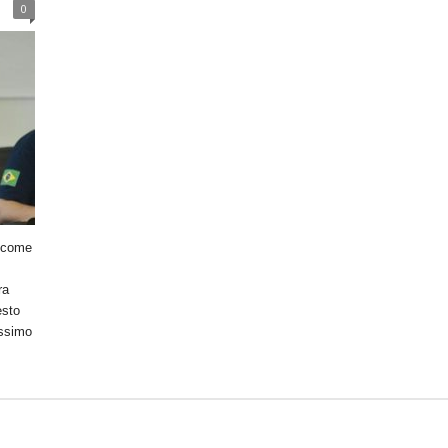
0
 come
ra
esto
ossimo