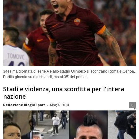
34esima giornata di serie A e allo stadio Olimpico si scontrano Roma e Genoa.
Partita giocata su ritmi blandi, ma al 35' del primo...
Stadi e violenza, una sconfitta per l’intera
nazione
Redazione BlogDiSport
-
Mag 4, 2014
0