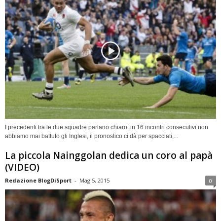
I precedenti tra le due squadre parlano chiaro: in 16 incontri consecutivi non
abbiamo mai battuto gli Inglesi, il pronostico ci dà per spacciati,...
La piccola Nainggolan dedica un coro al papà
(VIDEO)
Redazione BlogDiSport
-
Mag 5, 2015
0