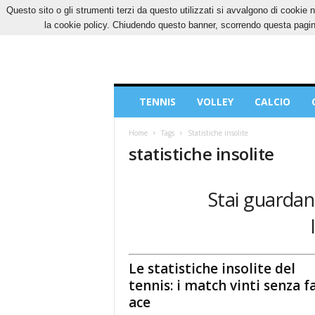
Questo sito o gli strumenti terzi da questo utilizzati si avvalgono di cookie n
SABATO, 8 AGOSTO 2026
CONTATTI
COOK
la cookie policy. Chiudendo questo banner, scorrendo questa pagina
Blog
TENNIS
VOLLEY
CALCIO
di
Sport
Home
Tags
Statistiche insolite
statistiche insolite
Stai guardand
Le statistiche insolite del
tennis: i match vinti senza f
ace