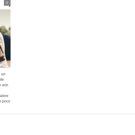
0
o un
ite
n ace.
valere
 e poco