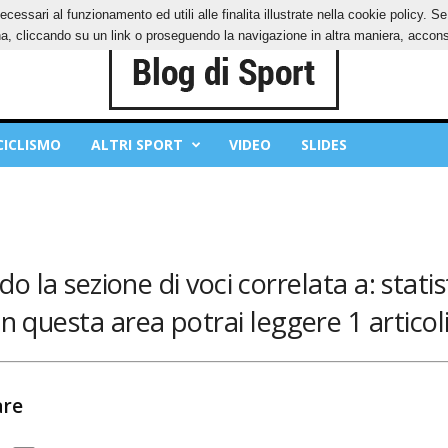
ecessari al funzionamento ed utili alle finalita illustrate nella cookie policy. 
IES
PRIVACY POLICY
, cliccando su un link o proseguendo la navigazione in altra maniera, acconse
CICLISMO
ALTRI SPORT
VIDEO
SLIDES
o la sezione di voci correlata a: statist
In questa area potrai leggere 1 articoli
are