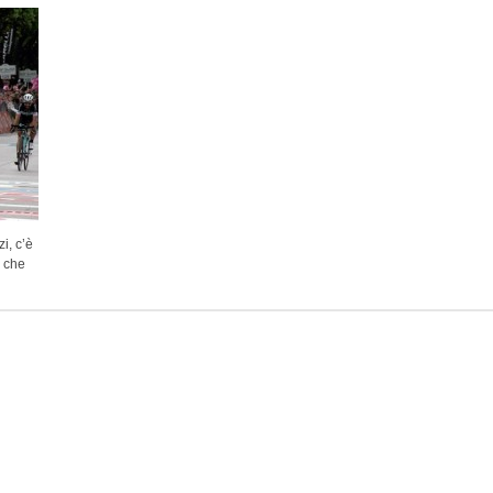
i, c’è
a che