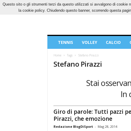
Questo sito o gli strumenti terzi da questo utilizzati si avvalgono di cookie n
SABATO, 8 AGOSTO 2026
CONTATTI
COOK
la cookie policy. Chiudendo questo banner, scorrendo questa pagina
Blog
TENNIS
VOLLEY
CALCIO
di
Sport
Home
Tags
Stefano Pirazzi
Stefano Pirazzi
Stai osservan
In 
Giro di parole: Tutti pazzi p
Pirazzi, che emozione
Redazione BlogDiSport
-
Mag 28, 2014