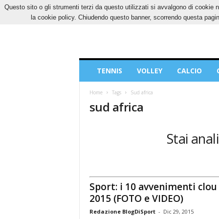
Questo sito o gli strumenti terzi da questo utilizzati si avvalgono di cookie n
DOMENICA, 9 AGOSTO 2026
CONTATTI
CO
la cookie policy. Chiudendo questo banner, scorrendo questa pagina
Blog
TENNIS
VOLLEY
CALCIO
di
Sport
Home
Tags
Sud africa
sud africa
Stai anal
Sport: i 10 avvenimenti clou
2015 (FOTO e VIDEO)
Redazione BlogDiSport
-
Dic 29, 2015