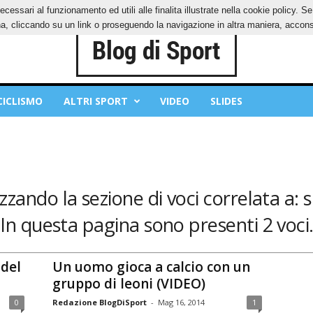
ecessari al funzionamento ed utili alle finalita illustrate nella cookie policy. 
OKIES
PRIVACY POLICY
, cliccando su un link o proseguendo la navigazione in altra maniera, acconse
CICLISMO
ALTRI SPORT
VIDEO
SLIDES
izzando la sezione di voci correlata a: s
In questa pagina sono presenti 2 voci
 del
Un uomo gioca a calcio con un
gruppo di leoni (VIDEO)
0
Redazione BlogDiSport
-
Mag 16, 2014
1