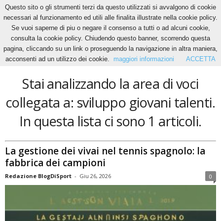
Questo sito o gli strumenti terzi da questo utilizzati si avvalgono di cookie
necessari al funzionamento ed utili alle finalita illustrate nella cookie policy.
Se vuoi saperne di piu o negare il consenso a tutti o ad alcuni cookie,
Home
Tags
Sviluppo giovani talenti
consulta la cookie policy. Chiudendo questo banner, scorrendo questa
sviluppo giovani talenti
pagina, cliccando su un link o proseguendo la navigazione in altra maniera,
acconsenti ad un utilizzo dei cookie.
maggiori informazioni
ACCETTA
Stai analizzando la area di voci
collegata a: sviluppo giovani talenti.
In questa lista ci sono 1 articoli.
La gestione dei vivai nel tennis spagnolo: la
fabbrica dei campioni
Redazione BlogDiSport
-
Giu 26, 2026
0