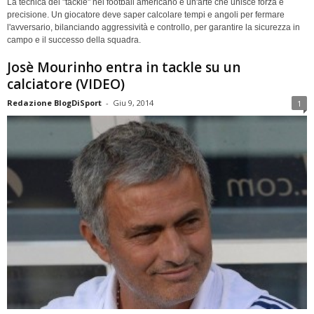
La tecnica del "tackle" nel football americano è un'arte che unisce forza e
precisione. Un giocatore deve saper calcolare tempi e angoli per fermare
l'avversario, bilanciando aggressività e controllo, per garantire la sicurezza in
campo e il successo della squadra.
Josè Mourinho entra in tackle su un
calciatore (VIDEO)
Redazione BlogDiSport
-
Giu 9, 2014
1