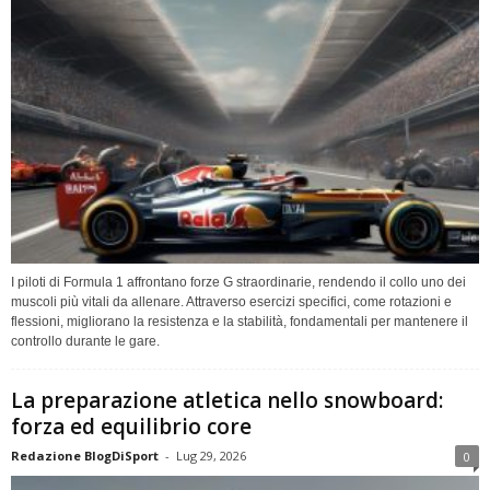
I piloti di Formula 1 affrontano forze G straordinarie, rendendo il collo uno dei
muscoli più vitali da allenare. Attraverso esercizi specifici, come rotazioni e
flessioni, migliorano la resistenza e la stabilità, fondamentali per mantenere il
controllo durante le gare.
La preparazione atletica nello snowboard:
forza ed equilibrio core
Redazione BlogDiSport
-
Lug 29, 2026
0