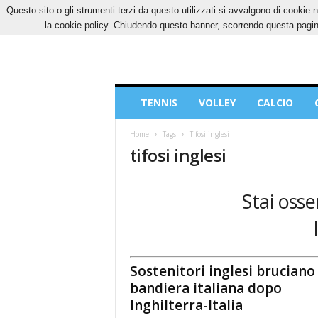
Questo sito o gli strumenti terzi da questo utilizzati si avvalgono di cookie n
VENERDÌ, 7 AGOSTO 2026
CONTATTI
COOK
la cookie policy. Chiudendo questo banner, scorrendo questa pagina
Blog
TENNIS
VOLLEY
CALCIO
di
Sport
Home
Tags
Tifosi inglesi
tifosi inglesi
Stai osse
Sostenitori inglesi bruciano
bandiera italiana dopo
Inghilterra-Italia