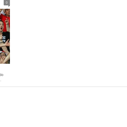
0
i
ndo
.