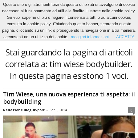
Questo sito o gli strumenti terzi da questo utilizzati si avvalgono di cookie
necessari al funzionamento ed utili alle finalita illustrate nella cookie policy.
Se vuoi saperne di piu o negare il consenso a tutti o ad alcuni cookie,
Home
Tags
Tim wiese bodybuilder
consulta la cookie policy. Chiudendo questo banner, scorrendo questa
tim wiese bodybuilder
pagina, cliccando su un link o proseguendo la navigazione in altra maniera,
acconsenti ad un utilizzo dei cookie.
maggiori informazioni
ACCETTA
Stai guardando la pagina di articoli
correlata a: tim wiese bodybuilder.
In questa pagina esistono 1 voci.
Tim Wiese, una nuova esperienza ti aspetta: il
bodybuilding
Redazione BlogDiSport
-
Set 8, 2014
0