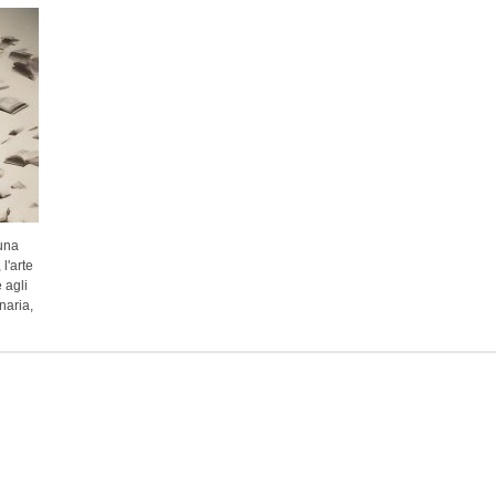
una
l'arte
 agli
naria,