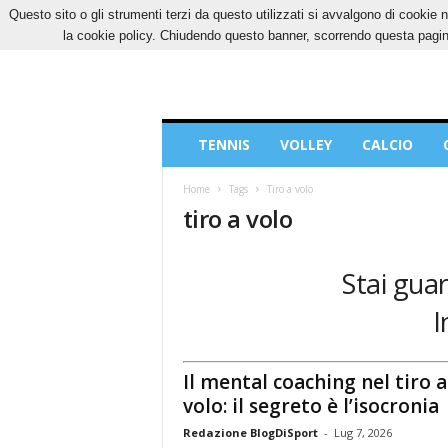
Questo sito o gli strumenti terzi da questo utilizzati si avvalgono di cookie n
VENERDÌ, 7 AGOSTO 2026
CONTATTI
COOK
la cookie policy. Chiudendo questo banner, scorrendo questa pagina
Blog
TENNIS
VOLLEY
CALCIO
di
Sport
Home
Tags
Tiro a volo
tiro a volo
Stai guar
I
Il mental coaching nel tiro a
volo: il segreto è l’isocronia
Redazione BlogDiSport
-
Lug 7, 2026