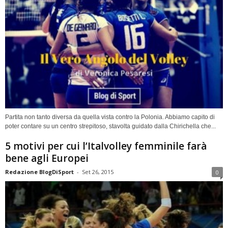
Partita non tanto diversa da quella vista contro la Polonia. Abbiamo capito di
poter contare su un centro strepitoso, stavolta guidato dalla Chirichella che...
5 motivi per cui l’Italvolley femminile farà
bene agli Europei
Redazione BlogDiSport
-
Set 26, 2015
0