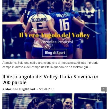
Arancione. Solo una coltre arancione che si impossessa di tutto il proprio
campo in difesa e del campo dell'Italia quando c'è da mettere giù...
Il Vero angolo del Volley: Italia-Slovenia in
200 parole
Redazione BlogDiSport
-
Set 28, 2015
0