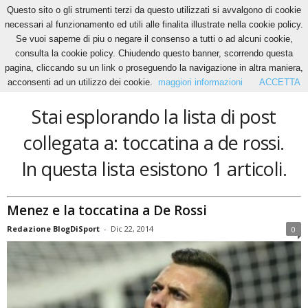
Questo sito o gli strumenti terzi da questo utilizzati si avvalgono di cookie
necessari al funzionamento ed utili alle finalita illustrate nella cookie policy.
Se vuoi saperne di piu o negare il consenso a tutti o ad alcuni cookie,
Home
Tags
Toccatina a de rossi
consulta la cookie policy. Chiudendo questo banner, scorrendo questa
toccatina a de rossi
pagina, cliccando su un link o proseguendo la navigazione in altra maniera,
acconsenti ad un utilizzo dei cookie.
maggiori informazioni
ACCETTA
Stai esplorando la lista di post
collegata a: toccatina a de rossi.
In questa lista esistono 1 articoli.
Menez e la toccatina a De Rossi
Redazione BlogDiSport
-
Dic 22, 2014
0