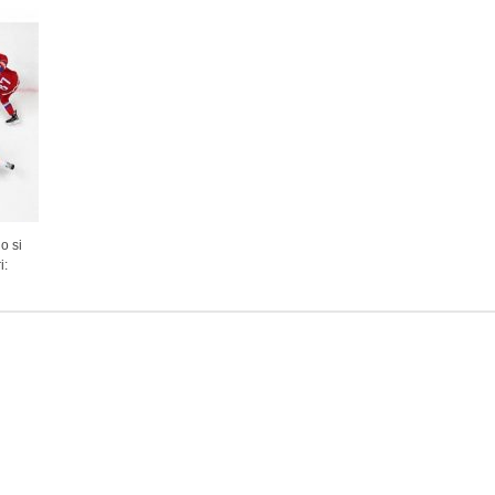
o si
i: