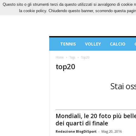
Questo sito o gli strumenti terzi da questo utilizzati si avvalgono di cookie n
SABATO, 8 AGOSTO 2026
CONTATTI
COOK
la cookie policy. Chiudendo questo banner, scorrendo questa pagina
Blog
TENNIS
VOLLEY
CALCIO
di
Sport
Home
Tags
Top20
top20
Stai os
Mondiali, le 20 foto più bell
dei quarti di finale
Redazione BlogDiSport
-
Mag 20, 2016