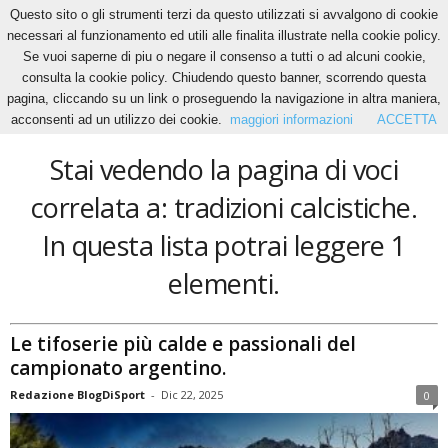
Questo sito o gli strumenti terzi da questo utilizzati si avvalgono di cookie
necessari al funzionamento ed utili alle finalita illustrate nella cookie policy.
Se vuoi saperne di piu o negare il consenso a tutti o ad alcuni cookie,
Home
Tags
Tradizioni calcistiche
consulta la cookie policy. Chiudendo questo banner, scorrendo questa
tradizioni calcistiche
pagina, cliccando su un link o proseguendo la navigazione in altra maniera,
acconsenti ad un utilizzo dei cookie.
maggiori informazioni
ACCETTA
Stai vedendo la pagina di voci
correlata a: tradizioni calcistiche.
In questa lista potrai leggere 1
elementi.
Le tifoserie più calde e passionali del
campionato argentino.
Redazione BlogDiSport
-
Dic 22, 2025
0