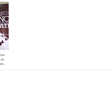
ania
o un
re...