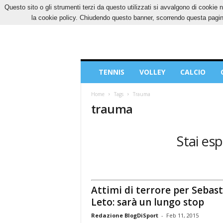
Questo sito o gli strumenti terzi da questo utilizzati si avvalgono di cookie n
DOMENICA, 9 AGOSTO 2026
CONTATTI
CO
la cookie policy. Chiudendo questo banner, scorrendo questa pagina
Blog
TENNIS
VOLLEY
CALCIO
di
Sport
Home
Tags
Trauma
trauma
Stai es
Attimi di terrore per Sebas
Leto: sarà un lungo stop
Redazione BlogDiSport
-
Feb 11, 2015