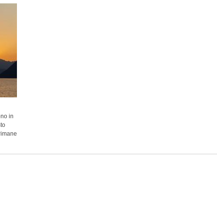
ono in
sto
 rimane