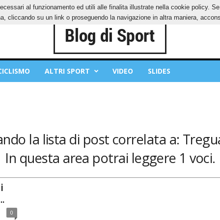
ecessari al funzionamento ed utili alle finalita illustrate nella cookie policy. 
IES
PRIVACY POLICY
, cliccando su un link o proseguendo la navigazione in altra maniera, acconse
CICLISMO
ALTRI SPORT
VIDEO
SLIDES
ndo la lista di post correlata a: Tregu
In questa area potrai leggere 1 voci.
i
.
0