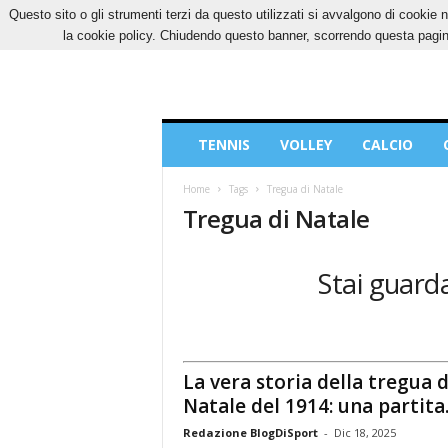
Questo sito o gli strumenti terzi da questo utilizzati si avvalgono di cookie n
GIOVEDÌ, 6 AGOSTO 2026
CONTATTI
COOK
la cookie policy. Chiudendo questo banner, scorrendo questa pagina
Blog
TENNIS
VOLLEY
CALCIO
di
Sport
Home
Tags
Tregua di Natale
Tregua di Natale
Stai guarda
La vera storia della tregua d
Natale del 1914: una partita..
Redazione BlogDiSport
-
Dic 18, 2025