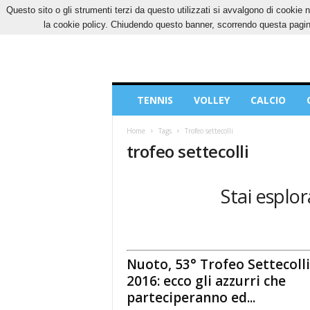
Questo sito o gli strumenti terzi da questo utilizzati si avvalgono di cookie n
DOMENICA, 9 AGOSTO 2026
CONTATTI
CO
la cookie policy. Chiudendo questo banner, scorrendo questa pagina
Blog
TENNIS
VOLLEY
CALCIO
di
Sport
Home
Tags
Trofeo settecolli
trofeo settecolli
Stai esplor
Nuoto, 53° Trofeo Settecolli
2016: ecco gli azzurri che
parteciperanno ed...