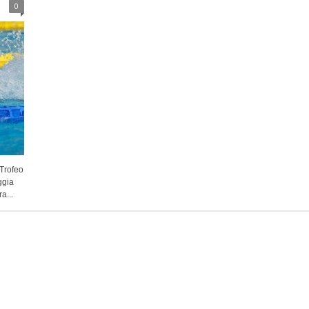
0
 Trofeo
ggia
a...