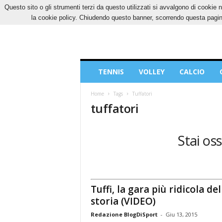
Questo sito o gli strumenti terzi da questo utilizzati si avvalgono di cookie n
SABATO, 8 AGOSTO 2026
CONTATTI
COOK
la cookie policy. Chiudendo questo banner, scorrendo questa pagina
Blog
TENNIS
VOLLEY
CALCIO
di
Sport
Home
Tags
Tuffatori
tuffatori
Stai os
Tuffi, la gara più ridicola del
storia (VIDEO)
Redazione BlogDiSport
-
Giu 13, 2015