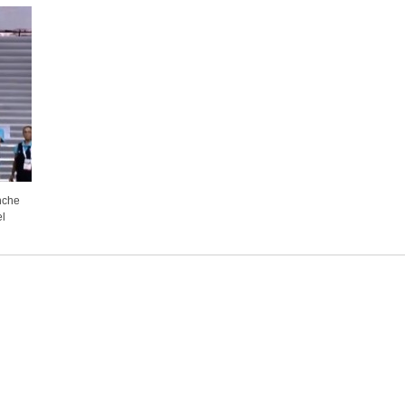
nche
el