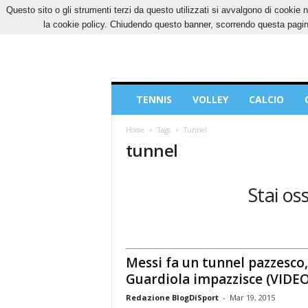
Questo sito o gli strumenti terzi da questo utilizzati si avvalgono di cookie n
SABATO, 8 AGOSTO 2026
CONTATTI
COOK
la cookie policy. Chiudendo questo banner, scorrendo questa pagina
Blog
TENNIS
VOLLEY
CALCIO
di
Sport
Home
Tags
Tunnel
tunnel
Stai os
Messi fa un tunnel pazzesco,
Guardiola impazzisce (VIDEO
Redazione BlogDiSport
-
Mar 19, 2015