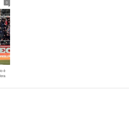
0
io è
fera