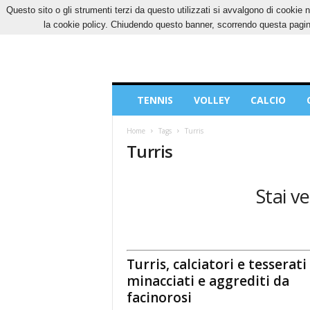
Questo sito o gli strumenti terzi da questo utilizzati si avvalgono di cookie n
GIOVEDÌ, 6 AGOSTO 2026
CONTATTI
COOK
la cookie policy. Chiudendo questo banner, scorrendo questa pagina
Blog
TENNIS
VOLLEY
CALCIO
di
Sport
Home
Tags
Turris
Turris
Stai v
Turris, calciatori e tesserati
minacciati e aggrediti da
facinorosi