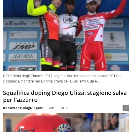
Il GP Costa degli Etruschi 2017 segna il via del calendario italiano 2017 di
ciclismo: a trionfare nella prima prova della Ciclismo Cup è...
Squalifica doping Diego Ulissi: stagione salva
per l’azzurro
Redazione BlogDiSport
-
Gen 19, 2015
0