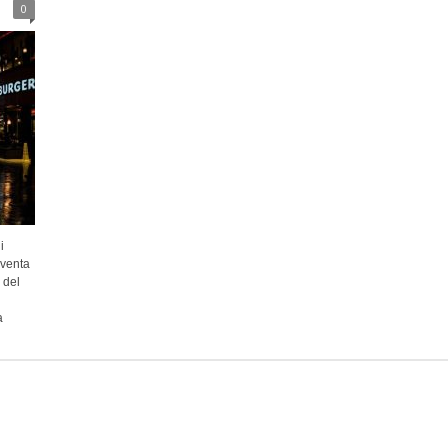
0
i
iventa
 del
a