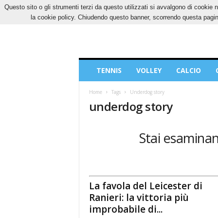
Questo sito o gli strumenti terzi da questo utilizzati si avvalgono di cookie n
DOMENICA, 9 AGOSTO 2026
CONTATTI
CO
la cookie policy. Chiudendo questo banner, scorrendo questa pagina
Blog
TENNIS
VOLLEY
CALCIO
di
Sport
Home
Tags
Underdog story
underdog story
Stai esaminand
La favola del Leicester di
Ranieri: la vittoria più
improbabile di...