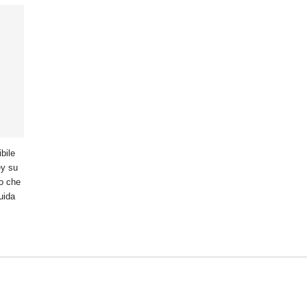
bile
ey su
ro che
uida