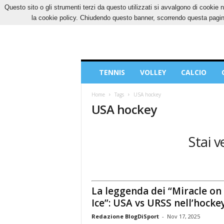
Questo sito o gli strumenti terzi da questo utilizzati si avvalgono di cookie n
SABATO, 8 AGOSTO 2026
CONTATTI
COOK
la cookie policy. Chiudendo questo banner, scorrendo questa pagina
Blog
TENNIS
VOLLEY
CALCIO
di
Sport
Home
Tags
USA hockey
USA hockey
Stai v
La leggenda dei “Miracle on
Ice”: USA vs URSS nell’hockey
Redazione BlogDiSport
-
Nov 17, 2025