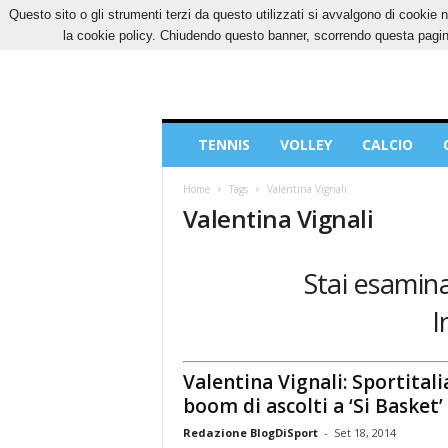
Questo sito o gli strumenti terzi da questo utilizzati si avvalgono di cookie n
GIOVEDÌ, 6 AGOSTO 2026
CONTATTI
COOK
la cookie policy. Chiudendo questo banner, scorrendo questa pagina
Blog
TENNIS
VOLLEY
CALCIO
di
Sport
Home
Tags
Valentina Vignali
Valentina Vignali
Stai esamina
I
Valentina Vignali: Sportitali
boom di ascolti a ‘Si Basket’
Redazione BlogDiSport
-
Set 18, 2014