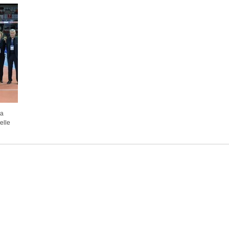
la
elle