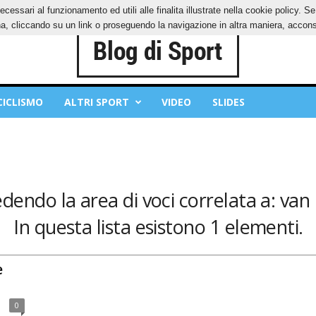
ecessari al funzionamento ed utili alle finalita illustrate nella cookie policy. 
OKIES
PRIVACY POLICY
, cliccando su un link o proseguendo la navigazione in altra maniera, acconse
CICLISMO
ALTRI SPORT
VIDEO
SLIDES
edendo la area di voci correlata a: van
In questa lista esistono 1 elementi.
e
0