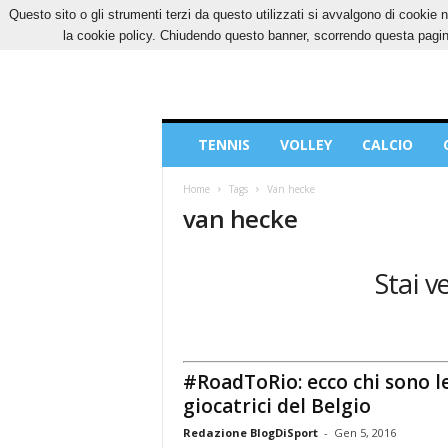
Questo sito o gli strumenti terzi da questo utilizzati si avvalgono di cookie n
DOMENICA, 9 AGOSTO 2026
CONTATTI
CO
la cookie policy. Chiudendo questo banner, scorrendo questa pagina
Blog
TENNIS
VOLLEY
CALCIO
di
Sport
Home
Tags
Van hecke
van hecke
Stai v
#RoadToRio: ecco chi sono l
giocatrici del Belgio
Redazione BlogDiSport
-
Gen 5, 2016