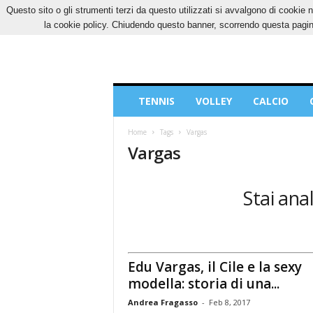
Questo sito o gli strumenti terzi da questo utilizzati si avvalgono di cookie n
VENERDÌ, 7 AGOSTO 2026
CONTATTI
COOK
la cookie policy. Chiudendo questo banner, scorrendo questa pagina
Blog
TENNIS
VOLLEY
CALCIO
di
Sport
Home
Tags
Vargas
Vargas
Stai ana
Edu Vargas, il Cile e la sexy
modella: storia di una...
Andrea Fragasso
-
Feb 8, 2017