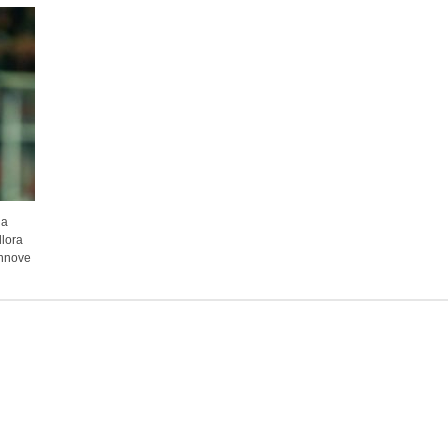
la
llora
annove